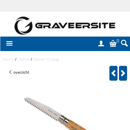
0
Home
/
Opinel
/
Opinel 12 Zaag
overzicht