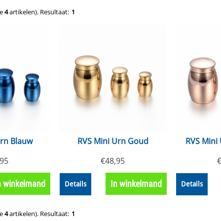
de
4
artikelen).
Resultaat:
1
Urn Blauw
RVS Mini Urn Goud
RVS Mini
,95
€
48,95
n winkelmand
In winkelmand
Details
Details
de
4
artikelen).
Resultaat:
1