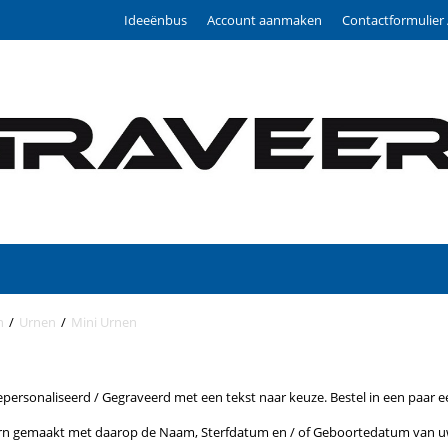
Ideeënbus
Account aanmaken
Contactformulier 
n
/
Urnen
/
Mini Urnen
epersonaliseerd / Gegraveerd met een tekst naar keuze. Bestel in een paar
rn gemaakt met daarop de Naam, Sterfdatum en / of Geboortedatum van uw