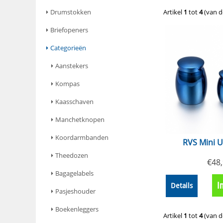
Drumstokken
Artikel
1
tot
4
(van 
Briefopeners
Categorieën
Aanstekers
Kompas
Kaasschaven
Manchetknopen
Koordarmbanden
RVS Mini 
Theedozen
€
48
Bagagelabels
I
Details
Pasjeshouder
Boekenleggers
Artikel
1
tot
4
(van 