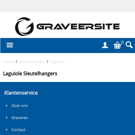
0
Home
/
Sleutelhangers
/
Laguiole
Laguiole Sleutelhangers
Klantenservice
Over ons
Graveren
Contact