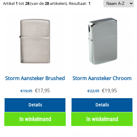
Artikel
1
tot
28
(van de
28
artikelen).
Resultaat:
1
Storm Aansteker Brushed
Storm Aansteker Chroom
€
17,95
€
19,95
€
19,95
€
22,95
Details
Details
In winkelmand
In winkelmand