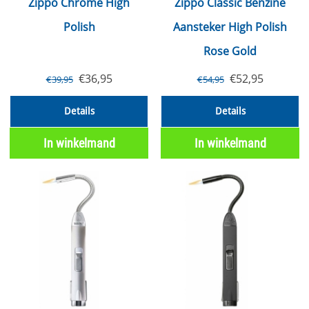
Zippo Chrome High
Zippo Classic Benzine
Polish
Aansteker High Polish
Rose Gold
€
36,95
€
52,95
€
39,95
€
54,95
Details
Details
In winkelmand
In winkelmand