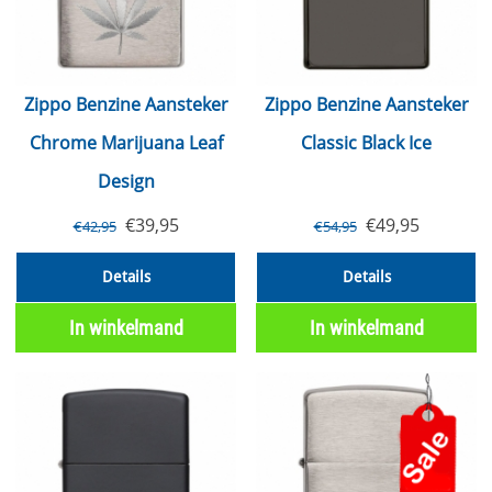
Zippo Benzine Aansteker
Zippo Benzine Aansteker
Chrome Marijuana Leaf
Classic Black Ice
Design
€
39,95
€
49,95
€
42,95
€
54,95
Details
Details
In winkelmand
In winkelmand