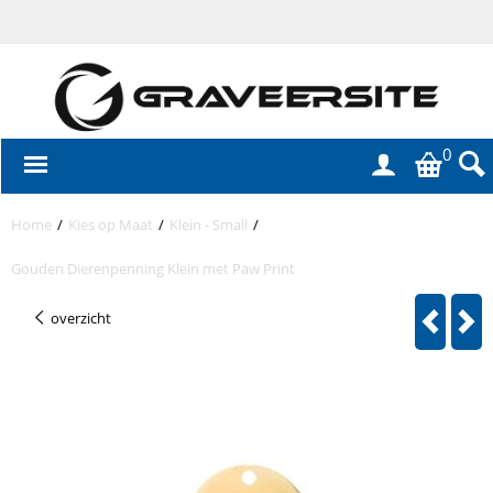
0
Home
/
Kies op Maat
/
Klein - Small
/
Gouden Dierenpenning Klein met Paw Print
overzicht