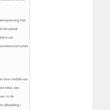
Dierenpenning met
s het aantal
kel in uw
jzondere instructies
eren door middel van
en tekst, een
ven. In de
en afbeelding /