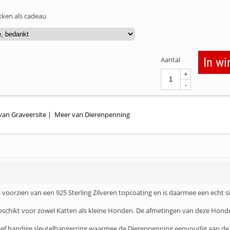
kken als cadeau
Aantal
In w
+
-
van Graveersite
|
Meer van Dierenpenning
s voorzien van een 925 Sterling Zilveren topcoating en is daarmee een echt 
 geschikt voor zowel Katten als kleine Honden. De afmetingen van deze Hon
usief handige sleutelhangerring waarmee de Dierenpenning eenvoudig aan d