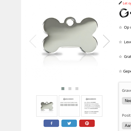
Let o
☆ Op w
☆ Leve
☆ Grati
☆ Gepe
Grav
Posit