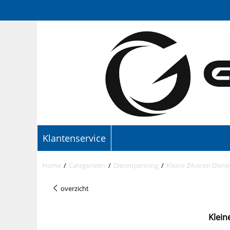
Klantenservice
Home
/
Categorieën
/
Dierenpenning
/
Kleine Zilveren Dier
overzicht
Klein