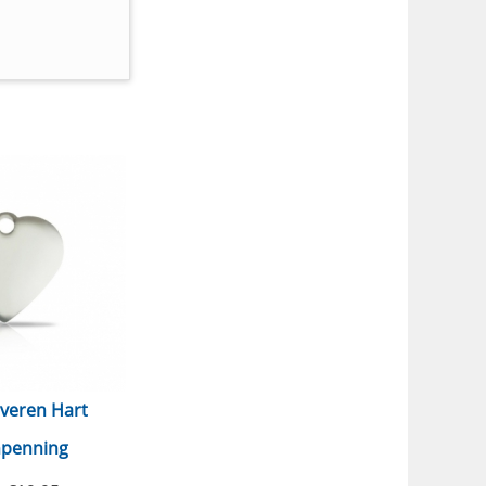
lveren Hart
npenning