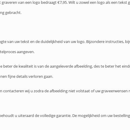
t graveren van een logo bedraagt €7,95. Wilt u zowel een logo als een teks
ing gebracht.
te van uw tekst en de duidelijkheid van uw logo. Bijzondere instructies, bi
telproces aangeven.
beter de kwaliteit is van de aangeleverde afbeelding, des te beter het eindres
nen fijne details verloren gaan.
n contacteren wij u zodra de afbeelding niet volstaat of uw graveerwensen 
ehoudt u uiteraard de volledige garantie. De mogelijkheid om uw bestelling