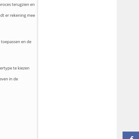
proces terugzien en
udt er rekening mee
k toepassen en de
tertype te kiezen
even in de