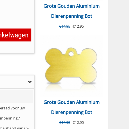
Grote Gouden Aluminium
Dierenpenning Bot
€
14,95
€
12,95
inkelwagen
Grote Gouden Aluminium
sieraad voor uw
Dierenpenning Bot
denpenning /
€
14,95
€
12,95
e halsband van uw