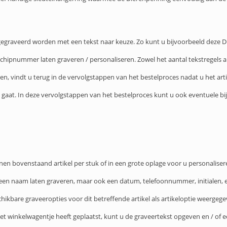
gegraveerd worden met een tekst naar keuze. Zo kunt u bijvoorbeeld deze 
hipnummer laten graveren / personaliseren. Zowel het aantal tekstregels al
ren, vindt u terug in de vervolgstappen van het bestelproces nadat u het arti
 gaat. In deze vervolgstappen van het bestelproces kunt u ook eventuele bi
kunnen bovenstaand artikel per stuk of in een grote oplage voor u personalis
 een naam laten graveren, maar ook een datum, telefoonnummer, initialen, e
eschikbare graveeropties voor dit betreffende artikel als artikeloptie weergege
het winkelwagentje heeft geplaatst, kunt u de graveertekst opgeven en / of e