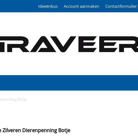
Ideeënbus
Account aanmaken
Contactformulier 
enpenning Botje
e Zilveren Dierenpenning Botje